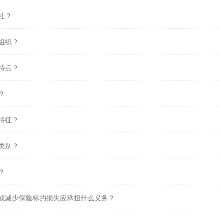
社？
组织？
特点？
？
特征？
类别？
？
或减少保险标的损失应承担什么义务？